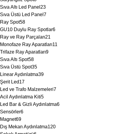
Sıva Altı Led Panel
23
Sıva Üstü Led Panel
7
Ray Spot
58
GU10 Duylu Ray Spotlar
6
Ray ve Ray Parçaları
21
Monofaze Ray Aparatları
11
Trifaze Ray Aparatları
9
Sıva Altı Spot
58
Sıva Üstü Spot
35
Linear Aydınlatma
39
Şerit Led
17
Led ve Trafo Malzemeleri
7
Acil Aydınlatma Kiti
5
Led Bar & Gizli Aydınlatma
6
Sensörler
6
Magnet
69
Dış Mekan Aydınlatma
120