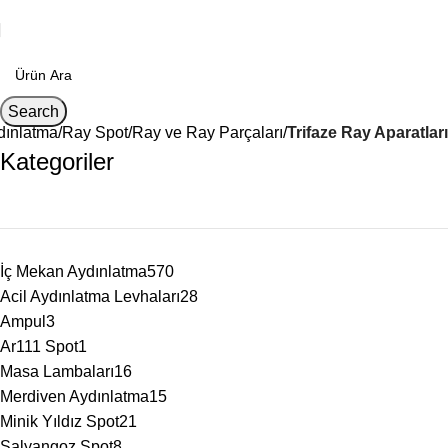
Search
dınlatma
Ray Spot
Ray ve Ray Parçaları
Trifaze Ray Aparatları
Kategoriler
İç Mekan Aydınlatma
570
Acil Aydınlatma Levhaları
28
Ampul
3
Ar111 Spot
1
Masa Lambaları
16
Merdiven Aydınlatma
15
Minik Yıldız Spot
21
Salyangoz Spot
8