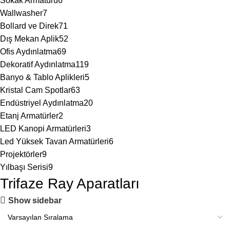
Sokak Armatürü
6
Wallwasher
7
Bollard ve Direk
71
Dış Mekan Aplik
52
Ofis Aydınlatma
69
Dekoratif Aydınlatma
119
Banyo & Tablo Aplikleri
5
Kristal Cam Spotlar
63
Endüstriyel Aydınlatma
20
Etanj Armatürler
2
LED Kanopi Armatürleri
3
Led Yüksek Tavan Armatürleri
6
Projektörler
9
Yılbaşı Serisi
9
Trifaze Ray Aparatları
Show sidebar