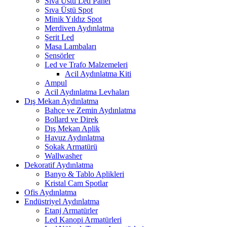
Sıva Üstü Led Panel
Sıva Üstü Spot
Minik Yıldız Spot
Merdiven Aydınlatma
Şerit Led
Masa Lambaları
Sensörler
Led ve Trafo Malzemeleri
Acil Aydınlatma Kiti
Ampul
Acil Aydınlatma Levhaları
Dış Mekan Aydınlatma
Bahçe ve Zemin Aydınlatma
Bollard ve Direk
Dış Mekan Aplik
Havuz Aydınlatma
Sokak Armatürü
Wallwasher
Dekoratif Aydınlatma
Banyo & Tablo Aplikleri
Kristal Cam Spotlar
Ofis Aydınlatma
Endüstriyel Aydınlatma
Etanj Armatürler
Led Kanopi Armatürleri