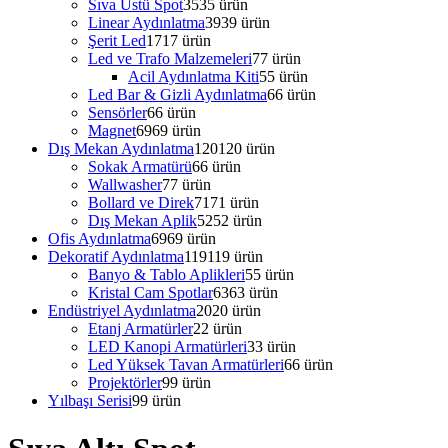
Sıva Üstü Spot
35
35 ürün
Linear Aydınlatma
39
39 ürün
Şerit Led
17
17 ürün
Led ve Trafo Malzemeleri
7
7 ürün
Acil Aydınlatma Kiti
5
5 ürün
Led Bar & Gizli Aydınlatma
6
6 ürün
Sensörler
6
6 ürün
Magnet
69
69 ürün
Dış Mekan Aydınlatma
120
120 ürün
Sokak Armatürü
6
6 ürün
Wallwasher
7
7 ürün
Bollard ve Direk
71
71 ürün
Dış Mekan Aplik
52
52 ürün
Ofis Aydınlatma
69
69 ürün
Dekoratif Aydınlatma
119
119 ürün
Banyo & Tablo Aplikleri
5
5 ürün
Kristal Cam Spotlar
63
63 ürün
Endüstriyel Aydınlatma
20
20 ürün
Etanj Armatürler
2
2 ürün
LED Kanopi Armatürleri
3
3 ürün
Led Yüksek Tavan Armatürleri
6
6 ürün
Projektörler
9
9 ürün
Yılbaşı Serisi
9
9 ürün