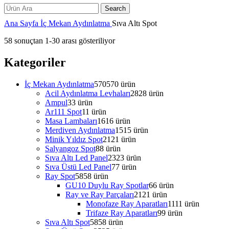
Search
Ana Sayfa
İç Mekan Aydınlatma
Sıva Altı Spot
58 sonuçtan 1-30 arası gösteriliyor
Kategoriler
İç Mekan Aydınlatma
570
570 ürün
Acil Aydınlatma Levhaları
28
28 ürün
Ampul
3
3 ürün
Ar111 Spot
1
1 ürün
Masa Lambaları
16
16 ürün
Merdiven Aydınlatma
15
15 ürün
Minik Yıldız Spot
21
21 ürün
Salyangoz Spot
8
8 ürün
Sıva Altı Led Panel
23
23 ürün
Sıva Üstü Led Panel
7
7 ürün
Ray Spot
58
58 ürün
GU10 Duylu Ray Spotlar
6
6 ürün
Ray ve Ray Parçaları
21
21 ürün
Monofaze Ray Aparatları
11
11 ürün
Trifaze Ray Aparatları
9
9 ürün
Sıva Altı Spot
58
58 ürün