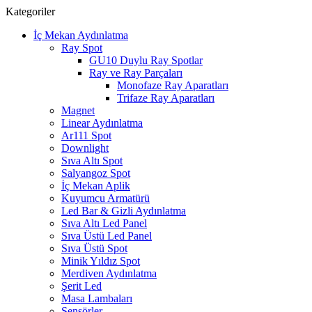
Kategoriler
İç Mekan Aydınlatma
Ray Spot
GU10 Duylu Ray Spotlar
Ray ve Ray Parçaları
Monofaze Ray Aparatları
Trifaze Ray Aparatları
Magnet
Linear Aydınlatma
Ar111 Spot
Downlight
Sıva Altı Spot
Salyangoz Spot
İç Mekan Aplik
Kuyumcu Armatürü
Led Bar & Gizli Aydınlatma
Sıva Altı Led Panel
Sıva Üstü Led Panel
Sıva Üstü Spot
Minik Yıldız Spot
Merdiven Aydınlatma
Şerit Led
Masa Lambaları
Sensörler