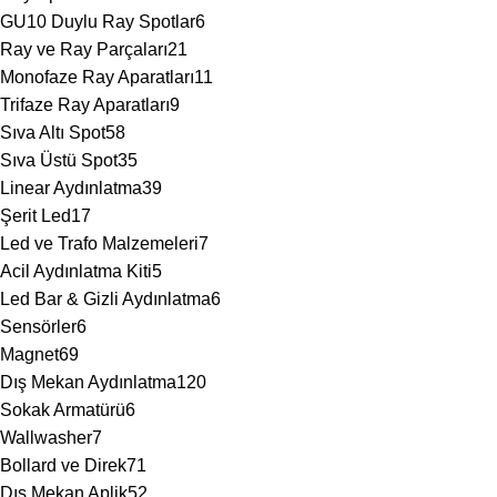
GU10 Duylu Ray Spotlar
6
Ray ve Ray Parçaları
21
Monofaze Ray Aparatları
11
Trifaze Ray Aparatları
9
Sıva Altı Spot
58
Sıva Üstü Spot
35
Linear Aydınlatma
39
Şerit Led
17
Led ve Trafo Malzemeleri
7
Acil Aydınlatma Kiti
5
Led Bar & Gizli Aydınlatma
6
Sensörler
6
Magnet
69
Dış Mekan Aydınlatma
120
Sokak Armatürü
6
Wallwasher
7
Bollard ve Direk
71
Dış Mekan Aplik
52