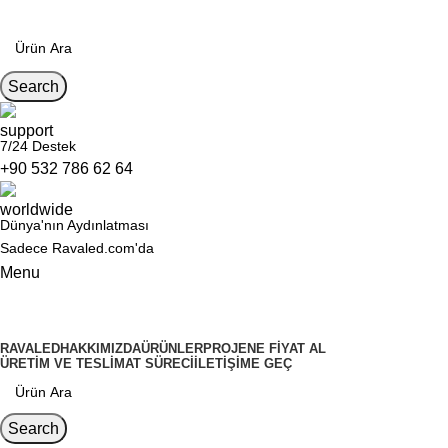
Search
7/24 Destek
+90 532 786 62 64
Dünya'nın Aydınlatması
Sadece Ravaled.com'da
Menu
Kategoriler
RAVALED
HAKKIMIZDA
ÜRÜNLER
PROJENE FIYAT AL
ÜRETIM VE TESLIMAT SÜRECI
İLETIŞIME GEÇ
Search