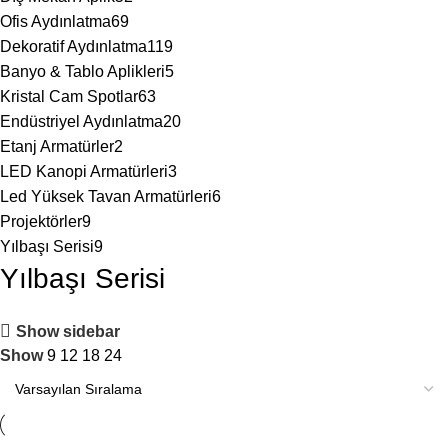
Ofis Aydınlatma
69
Dekoratif Aydınlatma
119
Banyo & Tablo Aplikleri
5
Kristal Cam Spotlar
63
Endüstriyel Aydınlatma
20
Etanj Armatürler
2
LED Kanopi Armatürleri
3
Led Yüksek Tavan Armatürleri
6
Projektörler
9
Yılbaşı Serisi
9
Yılbaşı Serisi
Show sidebar
Show
9
12
18
24