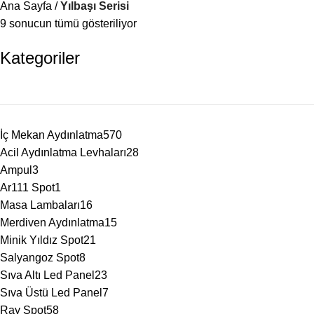
Ana Sayfa
Yılbaşı Serisi
9 sonucun tümü gösteriliyor
Kategoriler
İç Mekan Aydınlatma
570
Acil Aydınlatma Levhaları
28
Ampul
3
Ar111 Spot
1
Masa Lambaları
16
Merdiven Aydınlatma
15
Minik Yıldız Spot
21
Salyangoz Spot
8
Sıva Altı Led Panel
23
Sıva Üstü Led Panel
7
Ray Spot
58