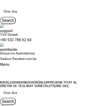
Search
7/24 Destek
+90 532 786 62 64
Dünya'nın Aydınlatması
Sadece Ravaled.com'da
Menu
Kategoriler
RAVALED
HAKKIMIZDA
ÜRÜNLER
PROJENE FIYAT AL
ÜRETIM VE TESLIMAT SÜRECI
İLETIŞIME GEÇ
Search