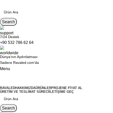
Search
7/24 Destek
+90 532 786 62 64
Dünya'nın Aydınlatması
Sadece Ravaled.com'da
Menu
Kategoriler
RAVALED
HAKKIMIZDA
ÜRÜNLER
PROJENE FIYAT AL
ÜRETIM VE TESLIMAT SÜRECI
İLETIŞIME GEÇ
Search