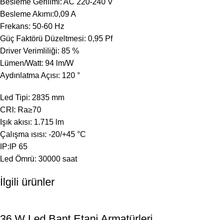
Besleme Gerilimi: AC 220-240 V
Besleme Akımı:0,09 A
Frekans: 50-60 Hz
Güç Faktörü Düzeltmesi: 0,95 Pf
Driver Verimliliği: 85 %
Lümen/Watt: 94 lm/W
Aydınlatma Açısı: 120 °
Led Tipi: 2835 mm
CRI: Ra≥70
Işık akısı: 1.715 lm
Çalışma ısısı: -20/+45 °C
IP:IP 65
Led Ömrü: 30000 saat
İlgili ürünler
36 W Led Bant Etanj Armatürleri