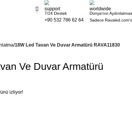
7/24 Destek
Dünya'nın Aydınlatmas
+90 532 786 62 64
Sadece Ravaled.com'
nlatma
18W Led Tavan Ve Duvar Armatürü RAVA11830
van Ve Duvar Armatürü
0
ünü izliyor!