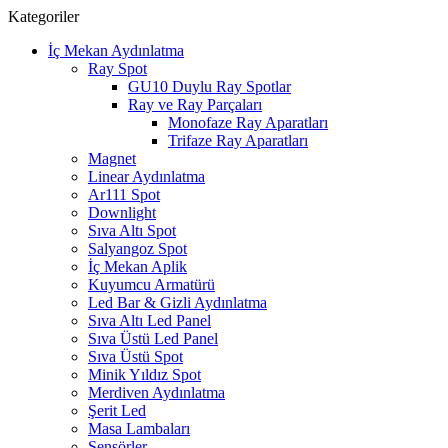
Kategoriler
İç Mekan Aydınlatma
Ray Spot
GU10 Duylu Ray Spotlar
Ray ve Ray Parçaları
Monofaze Ray Aparatları
Trifaze Ray Aparatları
Magnet
Linear Aydınlatma
Ar111 Spot
Downlight
Sıva Altı Spot
Salyangoz Spot
İç Mekan Aplik
Kuyumcu Armatürü
Led Bar & Gizli Aydınlatma
Sıva Altı Led Panel
Sıva Üstü Led Panel
Sıva Üstü Spot
Minik Yıldız Spot
Merdiven Aydınlatma
Şerit Led
Masa Lambaları
Sensörler