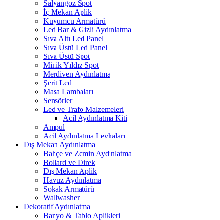
Salyangoz Spot
İç Mekan Aplik
Kuyumcu Armatürü
Led Bar & Gizli Aydınlatma
Sıva Altı Led Panel
Sıva Üstü Led Panel
Sıva Üstü Spot
Minik Yıldız Spot
Merdiven Aydınlatma
Şerit Led
Masa Lambaları
Sensörler
Led ve Trafo Malzemeleri
Acil Aydınlatma Kiti
Ampul
Acil Aydınlatma Levhaları
Dış Mekan Aydınlatma
Bahçe ve Zemin Aydınlatma
Bollard ve Direk
Dış Mekan Aplik
Havuz Aydınlatma
Sokak Armatürü
Wallwasher
Dekoratif Aydınlatma
Banyo & Tablo Aplikleri