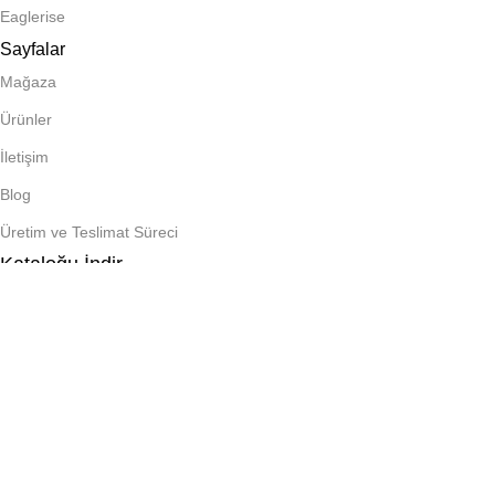
Eaglerise
Sayfalar
Mağaza
Ürünler
İletişim
Blog
Üretim ve Teslimat Süreci
Kataloğu İndir
Net fiyatlar ve özel ürünler için iletişime geçiniz.
©2026 Ravaled Aydınlatma Her Hakkı Saklıdır. By
design
Karacaled