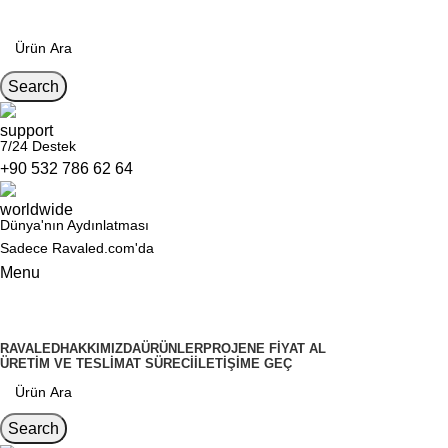
Search
7/24 Destek
+90 532 786 62 64
Dünya'nın Aydınlatması
Sadece Ravaled.com'da
Menu
Kategoriler
RAVALED
HAKKIMIZDA
ÜRÜNLER
PROJENE FIYAT AL
ÜRETIM VE TESLIMAT SÜRECI
İLETIŞIME GEÇ
Search