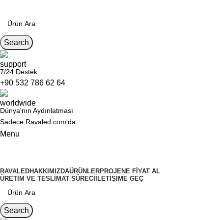
Search
7/24 Destek
+90 532 786 62 64
Dünya'nın Aydınlatması
Sadece Ravaled.com'da
Menu
Kategoriler
RAVALED
HAKKIMIZDA
ÜRÜNLER
PROJENE FIYAT AL
ÜRETIM VE TESLIMAT SÜRECI
İLETIŞIME GEÇ
Search