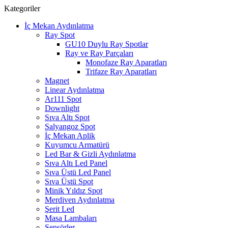
Kategoriler
İç Mekan Aydınlatma
Ray Spot
GU10 Duylu Ray Spotlar
Ray ve Ray Parçaları
Monofaze Ray Aparatları
Trifaze Ray Aparatları
Magnet
Linear Aydınlatma
Ar111 Spot
Downlight
Sıva Altı Spot
Salyangoz Spot
İç Mekan Aplik
Kuyumcu Armatürü
Led Bar & Gizli Aydınlatma
Sıva Altı Led Panel
Sıva Üstü Led Panel
Sıva Üstü Spot
Minik Yıldız Spot
Merdiven Aydınlatma
Şerit Led
Masa Lambaları
Sensörler