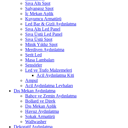
Sıva Altı Spot
Salyangoz Spot
İç Mekan Aplik
Kuyumcu Armatürü
Led Bar & Gizli Aydınlatma
Sıva Altı Led Panel
Sıva Üstü Led Panel
Sıva Üstü Spot
Minik Yıldız Spot
Merdiven Aydınlatma
Şerit Led
Masa Lambaları
Sensörler
Led ve Trafo Malzemeleri
Acil Aydınlatma Kiti
Ampul
Acil Aydınlatma Levhaları
Dış Mekan Aydınlatma
Bahçe ve Zemin Aydınlatma
Bollard ve Direk
Dış Mekan Aplik
Havuz Aydınlatma
Sokak Armatürü
Wallwasher
Dekoratif Aydınlatma