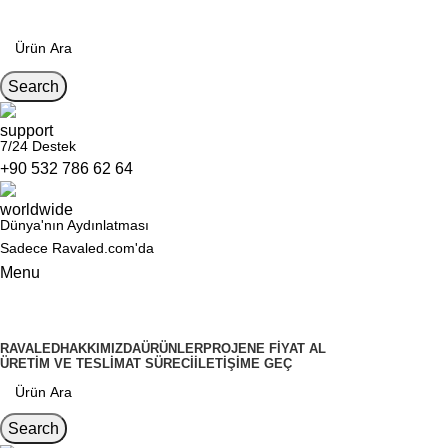
Search
7/24 Destek
+90 532 786 62 64
Dünya'nın Aydınlatması
Sadece Ravaled.com'da
Menu
Kategoriler
RAVALED
HAKKIMIZDA
ÜRÜNLER
PROJENE FIYAT AL
ÜRETIM VE TESLIMAT SÜRECI
İLETIŞIME GEÇ
Search