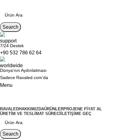
Search
7/24 Destek
+90 532 786 62 64
Dünya'nın Aydınlatması
Sadece Ravaled.com'da
Menu
Kategoriler
RAVALED
HAKKIMIZDA
ÜRÜNLER
PROJENE FIYAT AL
ÜRETIM VE TESLIMAT SÜRECI
İLETIŞIME GEÇ
Search