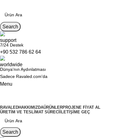
Search
7/24 Destek
+90 532 786 62 64
Dünya'nın Aydınlatması
Sadece Ravaled.com'da
Menu
Kategoriler
RAVALED
HAKKIMIZDA
ÜRÜNLER
PROJENE FIYAT AL
ÜRETIM VE TESLIMAT SÜRECI
İLETIŞIME GEÇ
Search