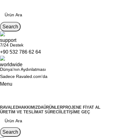
Search
7/24 Destek
+90 532 786 62 64
Dünya'nın Aydınlatması
Sadece Ravaled.com'da
Menu
Kategoriler
RAVALED
HAKKIMIZDA
ÜRÜNLER
PROJENE FIYAT AL
ÜRETIM VE TESLIMAT SÜRECI
İLETIŞIME GEÇ
Search