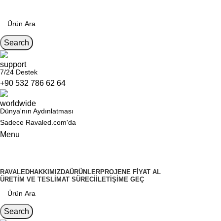
Search
7/24 Destek
+90 532 786 62 64
Dünya'nın Aydınlatması
Sadece Ravaled.com'da
Menu
Kategoriler
RAVALED
HAKKIMIZDA
ÜRÜNLER
PROJENE FIYAT AL
ÜRETIM VE TESLIMAT SÜRECI
İLETIŞIME GEÇ
Search