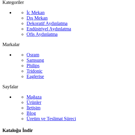
Kategoriler
İç Mekan
Dış Mekan
Dekoratif Aydınlatma
Endüstriyel Aydınlatma
Ofis Aydınlatma
Markalar
Osram
Samsung
Philips
Tridonic
Eaglerise
Sayfalar
Mağaza
Ürünler
İletişim
Blog
Üretim ve Teslimat Süreci
Kataloğu İndir