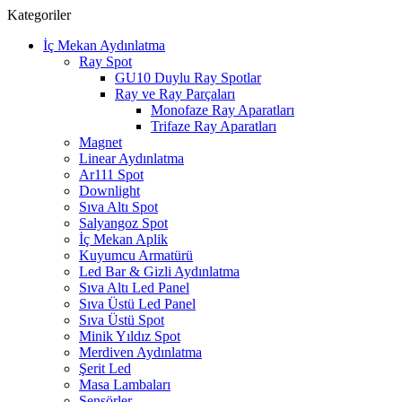
Kategoriler
İç Mekan Aydınlatma
Ray Spot
GU10 Duylu Ray Spotlar
Ray ve Ray Parçaları
Monofaze Ray Aparatları
Trifaze Ray Aparatları
Magnet
Linear Aydınlatma
Ar111 Spot
Downlight
Sıva Altı Spot
Salyangoz Spot
İç Mekan Aplik
Kuyumcu Armatürü
Led Bar & Gizli Aydınlatma
Sıva Altı Led Panel
Sıva Üstü Led Panel
Sıva Üstü Spot
Minik Yıldız Spot
Merdiven Aydınlatma
Şerit Led
Masa Lambaları
Sensörler