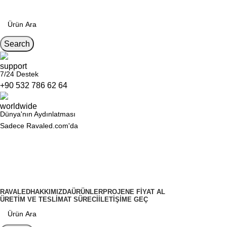
Search
7/24 Destek
+90 532 786 62 64
Dünya'nın Aydınlatması
Sadece Ravaled.com'da
Kategoriler
RAVALED
HAKKIMIZDA
ÜRÜNLER
PROJENE FIYAT AL
ÜRETIM VE TESLIMAT SÜRECI
İLETIŞIME GEÇ