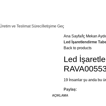
Üretim ve Teslimat Süreci
İletişime Geç
Ana Sayfa
İç Mekan Aydı
Led İşaretlendirme Tab
Back to products
Led İşaretl
RAVA0055
19
İnsanlar şu anda bu ür
Paylaş:
AÇIKLAMA