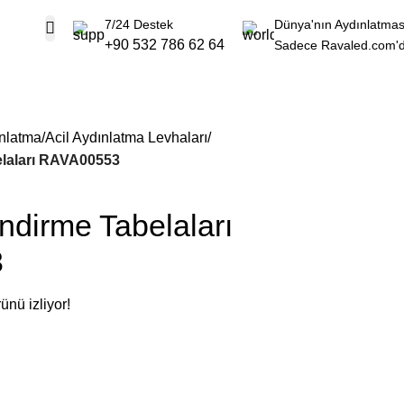
7/24 Destek
Dünya'nın Aydınlatmas
+90 532 786 62 64
Sadece Ravaled.com'
nlatma
Acil Aydınlatma Levhaları
elaları RAVA00553
endirme Tabelaları
3
ünü izliyor!