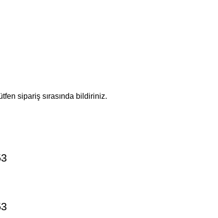
ütfen sipariş sırasında bildiriniz.
53
53