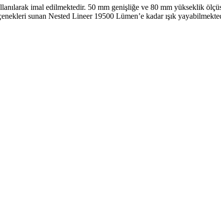
anılarak imal edilmektedir. 50 mm genişliğe ve 80 mm yükseklik ölç
seçenekleri sunan Nested Lineer 19500 Lümen’e kadar ışık yayabilmekted