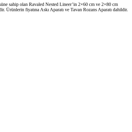
üsüne sahip olan Ravaled Nested Lineer’in 2×60 cm ve 2×80 cm
ir. Ürünlerin fiyatına Askı Aparatı ve Tavan Rozans Aparatı dahildir.