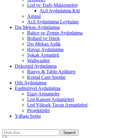
Led ve Trafo Malzemeleri
Acil Aydınlatma Kiti
Ampul
Acil Aydınlatma Levhaları
Dış Mekan Aydınlatma
Bahçe ve Zemin Aydınlatma
Bollard ve Direk
Dış Mekan Aplik
Havuz Aydınlatma
Sokak Armatürü
Wallwasher
Dekoratif Aydınlatma
Banyo & Tablo Aplikleri
Kristal Cam Spotlar
Ofis Aydınlatma
Endüstriyel Aydınlatma
Etanj Armatürler
Led Kanopi Armatürleri
Led Yüksek Tavan Armatürleri
Projektörler
Yılbaşı Serisi
Search