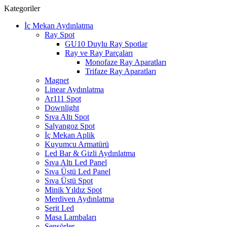
Kategoriler
İç Mekan Aydınlatma
Ray Spot
GU10 Duylu Ray Spotlar
Ray ve Ray Parçaları
Monofaze Ray Aparatları
Trifaze Ray Aparatları
Magnet
Linear Aydınlatma
Ar111 Spot
Downlight
Sıva Altı Spot
Salyangoz Spot
İç Mekan Aplik
Kuyumcu Armatürü
Led Bar & Gizli Aydınlatma
Sıva Altı Led Panel
Sıva Üstü Led Panel
Sıva Üstü Spot
Minik Yıldız Spot
Merdiven Aydınlatma
Şerit Led
Masa Lambaları
Sensörler