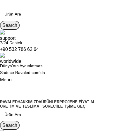
Search
7/24 Destek
+90 532 786 62 64
Dünya'nın Aydınlatması
Sadece Ravaled.com'da
Menu
Kategoriler
RAVALED
HAKKIMIZDA
ÜRÜNLER
PROJENE FIYAT AL
ÜRETIM VE TESLIMAT SÜRECI
İLETIŞIME GEÇ
Search