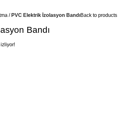
atma
PVC Elektrik İzolasyon Bandı
Back to products
olasyon Bandı
zliyor!