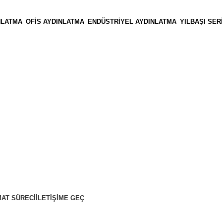
NLATMA
OFIS AYDINLATMA
ENDÜSTRIYEL AYDINLATMA
YILBAŞI SER
MAT SÜRECI
İLETIŞIME GEÇ