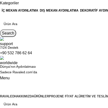
Kategoriler
İÇ MEKAN AYDINLATMA
DIŞ MEKAN AYDINLATMA
DEKORATIF AYDI
Search
7/24 Destek
+90 532 786 62 64
Dünya'nın Aydınlatması
Sadece Ravaled.com'da
Menu
Kategoriler
RAVALED
HAKKIMIZDA
ÜRÜNLER
PROJENE FIYAT AL
ÜRETIM VE TESLI