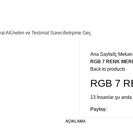
at Al
Üretim ve Teslimat Süreci
İletişime Geç
Ana Sayfa
İç Mekan
RGB 7 RENK MER
Back to products
RGB 7 
13
İnsanlar şu anda 
Paylaş:
AÇIKLAMA