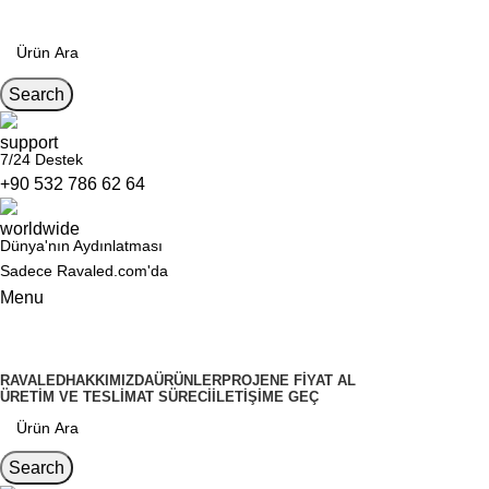
Search
7/24 Destek
+90 532 786 62 64
Dünya'nın Aydınlatması
Sadece Ravaled.com'da
Menu
Kategoriler
RAVALED
HAKKIMIZDA
ÜRÜNLER
PROJENE FIYAT AL
ÜRETIM VE TESLIMAT SÜRECI
İLETIŞIME GEÇ
Search