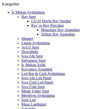
Kategoriler
İç Mekan Aydınlatma
Ray Spot
GU10 Duylu Ray Spotlar
Ray ve Ray Parçaları
Monofaze Ray Aparatları
Trifaze Ray Aparatları
Magnet
Linear Aydınlatma
Ar111 Spot
Downlight
Sıva Altı Spot
Salyangoz Spot
İç Mekan Aplik
Kuyumcu Armatürü
Led Bar & Gizli Aydınlatma
Sıva Altı Led Panel
Sıva Üstü Led Panel
Sıva Üstü Spot
Minik Yıldız Spot
Merdiven Aydınlatma
Şerit Led
Masa Lambaları
Sensörler