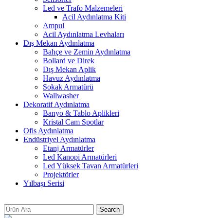
Led ve Trafo Malzemeleri
Acil Aydınlatma Kiti
Ampul
Acil Aydınlatma Levhaları
Dış Mekan Aydınlatma
Bahçe ve Zemin Aydınlatma
Bollard ve Direk
Dış Mekan Aplik
Havuz Aydınlatma
Sokak Armatürü
Wallwasher
Dekoratif Aydınlatma
Banyo & Tablo Aplikleri
Kristal Cam Spotlar
Ofis Aydınlatma
Endüstriyel Aydınlatma
Etanj Armatürler
Led Kanopi Armatürleri
Led Yüksek Tavan Armatürleri
Projektörler
Yılbaşı Serisi
Search