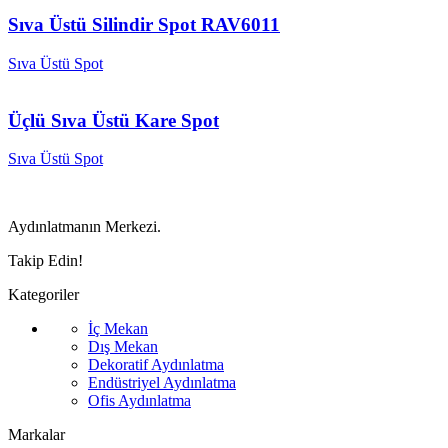
Sıva Üstü Silindir Spot RAV6011
Sıva Üstü Spot
Üçlü Sıva Üstü Kare Spot
Sıva Üstü Spot
Aydınlatmanın Merkezi.
Takip Edin!
Kategoriler
İç Mekan
Dış Mekan
Dekoratif Aydınlatma
Endüstriyel Aydınlatma
Ofis Aydınlatma
Markalar