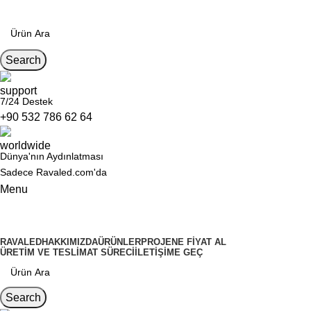
Search
7/24 Destek
+90 532 786 62 64
Dünya'nın Aydınlatması
Sadece Ravaled.com'da
Menu
Kategoriler
RAVALED
HAKKIMIZDA
ÜRÜNLER
PROJENE FIYAT AL
ÜRETIM VE TESLIMAT SÜRECI
İLETIŞIME GEÇ
Search