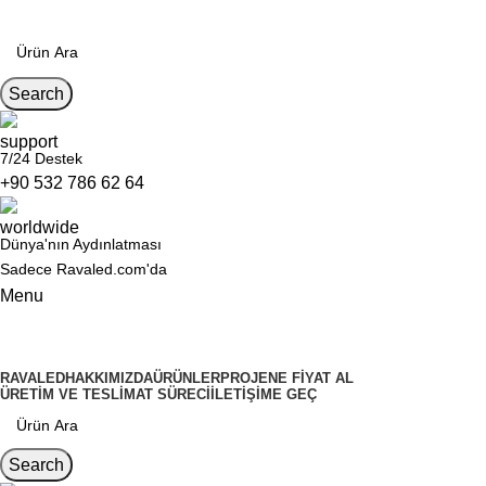
Search
7/24 Destek
+90 532 786 62 64
Dünya'nın Aydınlatması
Sadece Ravaled.com'da
Menu
Kategoriler
RAVALED
HAKKIMIZDA
ÜRÜNLER
PROJENE FIYAT AL
ÜRETIM VE TESLIMAT SÜRECI
İLETIŞIME GEÇ
Search