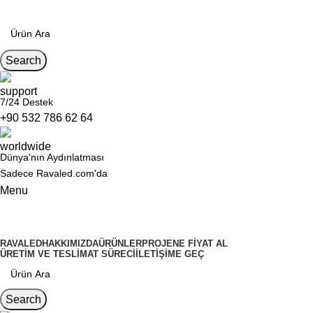
Search
7/24 Destek
+90 532 786 62 64
Dünya'nın Aydınlatması
Sadece Ravaled.com'da
Menu
Kategoriler
RAVALED
HAKKIMIZDA
ÜRÜNLER
PROJENE FIYAT AL
ÜRETIM VE TESLIMAT SÜRECI
İLETIŞIME GEÇ
Search