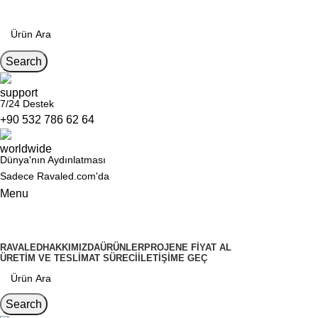
Search
7/24 Destek
+90 532 786 62 64
Dünya'nın Aydınlatması
Sadece Ravaled.com'da
Menu
Kategoriler
RAVALED
HAKKIMIZDA
ÜRÜNLER
PROJENE FIYAT AL
ÜRETIM VE TESLIMAT SÜRECI
İLETIŞIME GEÇ
Search