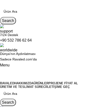
Search
7/24 Destek
+90 532 786 62 64
Dünya'nın Aydınlatması
Sadece Ravaled.com'da
Menu
Kategoriler
RAVALED
HAKKIMIZDA
ÜRÜNLER
PROJENE FIYAT AL
ÜRETIM VE TESLIMAT SÜRECI
İLETIŞIME GEÇ
Search